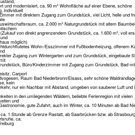
ustand,
ert und modernisiert, ca. 90 m² Wohnfläche auf einer Ebene, schöne
 individuell
 Zimmer mit direktem Zugang zum Grundstück, viel Licht, helle und fr
ate
uswirtschaftsraum, ca. 2.000 m² Naturgrundstück mit altem Baumbe
ntischem
(Zukauf von direkt angrenzendem Grundstück, ca. 1.600 m², voll ers
 und
nhaus möglich)
ichtdurchflutetes Wohn-/Esszimmer mit Fußbodenheizung, offenem K
und
irekter Zugang zum Wintergarten und zum Grundstück, eingebaute S
mit
undstück, Büro/Kinderzimmer mit Zugang zum Grundstück, Bad mi
,
isitz, Carport
dvogesen, Raum Bad Niederbronn/Elsass, sehr schöne Waldrandla
e, kein
ehr, nur ein Nachbar mit Abstand, umgeben von sauberer Luft und in
eiten in den umliegenden Wäldern, beliebte Ferienregion mit vielen
eiten und
Gastronomie, gute Zufahrt, auch im Winter, ca. 10 Minuten ab Bad Ni
a. 1 Stunde ab Grenze Rastatt, ab Saarbrücken bzw. ab Strasbourg,
lsruhe, ca.
reiburg