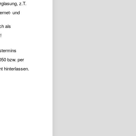
rglasung, z.T.
ernet- und
ch als
!
stermins
050 bzw. per
t hinterlassen.