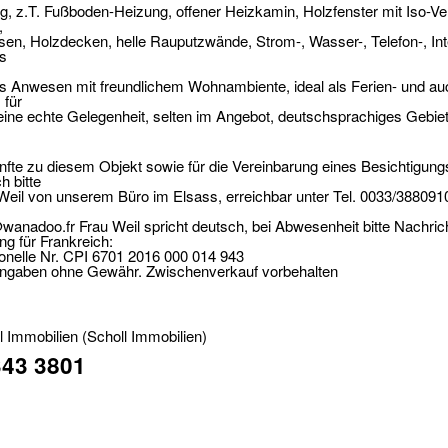
g, z.T. Fußboden-Heizung, offener Heizkamin, Holzfenster mit Iso-Ve
,
esen, Holzdecken, helle Rauputzwände, Strom-, Wasser-, Telefon-, Int
s
s Anwesen mit freundlichem Wohnambiente, ideal als Ferien- und au
 für
eine echte Gelegenheit, selten im Angebot, deutschsprachiges Gebiet
fte zu diesem Objekt sowie für die Vereinbarung eines Besichtigung
h bitte
 Weil von unserem Büro im Elsass, erreichbar unter Tel. 0033/388091
@wanadoo.fr Frau Weil spricht deutsch, bei Abwesenheit bitte Nachrich
g für Frankreich:
onelle Nr. CPI 6701 2016 000 014 943
ngaben ohne Gewähr. Zwischenverkauf vorbehalten
l Immobilien
(Scholl Immobilien)
43 3801