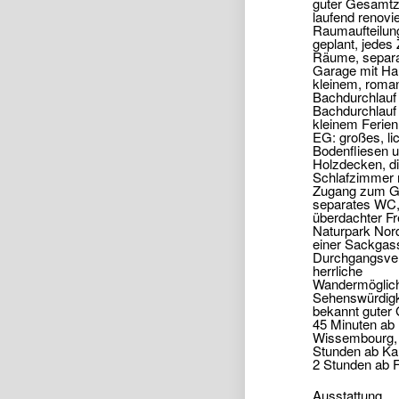
guter Gesamtz
laufend renovi
Raumaufteilung,
geplant, jedes
Räume, separ
Garage mit Ha
kleinem, roma
Bachdurchlauf 
Bachdurchlauf
kleinem Ferie
EG: großes, l
Bodenfliesen 
Holzdecken, d
Schlafzimmer 
Zugang zum Gr
separates WC
überdachter Fre
Naturpark Nor
einer Sackgass
Durchgangsverk
herrliche
Wandermöglichk
Sehenswürdigk
bekannt guter 
45 Minuten ab
Wissembourg, c
Stunden ab Kar
2 Stunden ab F
Ausstattung