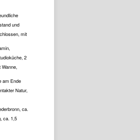
eundliche
stand und
chlossen, mit
amin,
tudioküche, 2
t Wanne,
ge am Ende
takter Natur,
ederbronn, ca.
 ca. 1,5