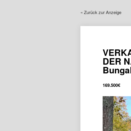
« Zurück zur Anzeige
VERKA
DER N
Bungal
169.500
€