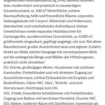
angenehmem Wohnambiente, Bj.1998, laufend renoviert
bzw. modernisiert und praktisch in neuwertigem
Gesamtzustand, ca. 100 m² Wohnfläche, schöne
Raumaufteilung, helle und freundliche Räume, separates
Nebengebäude mit Carport, Werkstatt und Kellerraum,
überdachter und solarbeheizter Aufstellpool, kleines
Gewächshaus sowie separates Holzhäuschen für
Gartengeräte, wunderschönes Grundstück, ca. 4.000 m²,
größtenteils eingezäunt, gepflegt angelegt, mit zum Teil altem
Baumbestand, großer Aussichtsterrasse und eigener Zufahrt,
direkt am Wald, leichte Hanglage mit unverbaubarem Blick
auf die umliegende Berge und Wälder der Mittelvogesen,
praktisch nicht einsehbar!
EG: Entrée, großzügiges Wohn-/Esszimmer mit schönem
Kaminofen, Parkettboden und mit direktem Zugang zur
Aussichtsterrasse, schöne Einbauküche mit Essplatz und
Bodenfliesen, Gäste-WC, Heiz-, Technik- und und
Vorratsraum, Holztreppe zum OG
OG: 3 helle, freundliche Schlafzimmer mit Parkettboden,
Zugang zum Balkon mit herrlichem Fernblick, Dusche-WC
DG: kleiner, isolierter Raum mit Dachfenster, momentan als