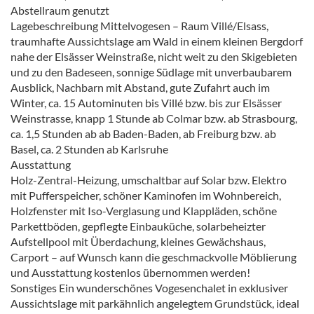
Abstellraum genutzt
Lagebeschreibung Mittelvogesen – Raum Villé/Elsass,
traumhafte Aussichtslage am Wald in einem kleinen Bergdorf
nahe der Elsässer Weinstraße, nicht weit zu den Skigebieten
und zu den Badeseen, sonnige Südlage mit unverbaubarem
Ausblick, Nachbarn mit Abstand, gute Zufahrt auch im
Winter, ca. 15 Autominuten bis Villé bzw. bis zur Elsässer
Weinstrasse, knapp 1 Stunde ab Colmar bzw. ab Strasbourg,
ca. 1,5 Stunden ab ab Baden-Baden, ab Freiburg bzw. ab
Basel, ca. 2 Stunden ab Karlsruhe
Ausstattung
Holz-Zentral-Heizung, umschaltbar auf Solar bzw. Elektro
mit Pufferspeicher, schöner Kaminofen im Wohnbereich,
Holzfenster mit Iso-Verglasung und Klappläden, schöne
Parkettböden, gepflegte Einbauküche, solarbeheizter
Aufstellpool mit Überdachung, kleines Gewächshaus,
Carport – auf Wunsch kann die geschmackvolle Möblierung
und Ausstattung kostenlos übernommen werden!
Sonstiges Ein wunderschönes Vogesenchalet in exklusiver
Aussichtslage mit parkähnlich angelegtem Grundstück, ideal